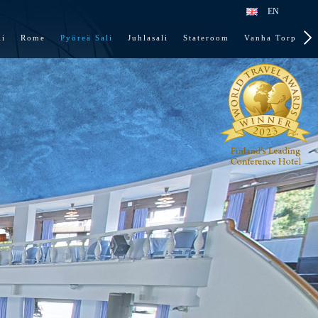
EN
li
Rome
Pyöreä Sali
Juhlasali
Stateroom
Vanha Torppa