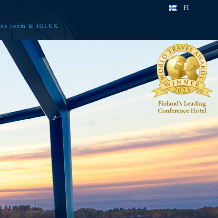
FI
uxe room & IGLUX